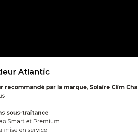
eur Atlantic
eur recommandé par la marque
,
Solaire Clim Ch
s :
ns sous-traitance
rao Smart et Premium
la mise en service