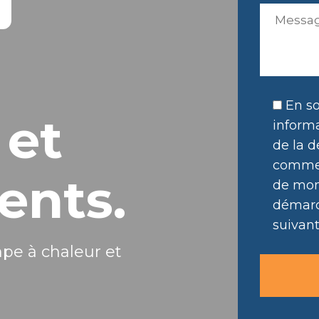
En so
 et
informa
de la d
commer
ents.
de mon 
démarc
suivant
mpe à chaleur et