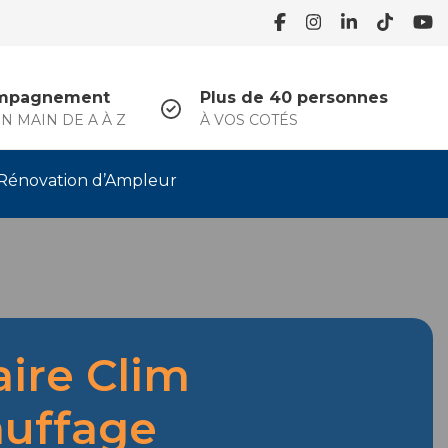
mpagnement
Plus de 40 personnes
N MAIN DE A À Z
À VOS COTÉS
Rénovation d’Ampleur
aire Clim
uffage
.