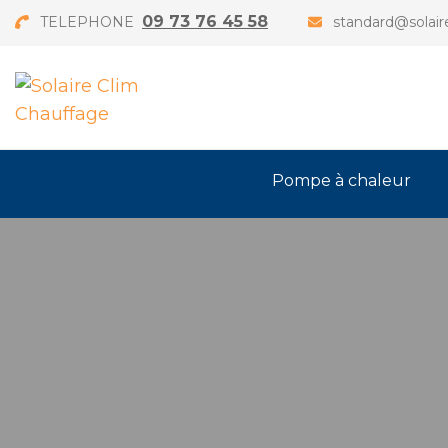
09 73 76 45 58
TELEPHONE
standard@solair
Pompe à chaleur