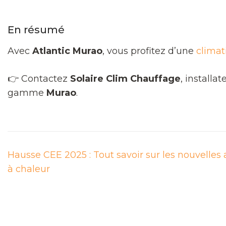
En résumé
Avec
Atlantic Murao
, vous profitez d’une
climat
👉 Contactez
Solaire Clim Chauffage
, install
gamme
Murao
.
Navigation
Hausse CEE 2025 : Tout savoir sur les nouvelles
de
à chaleur
l’article