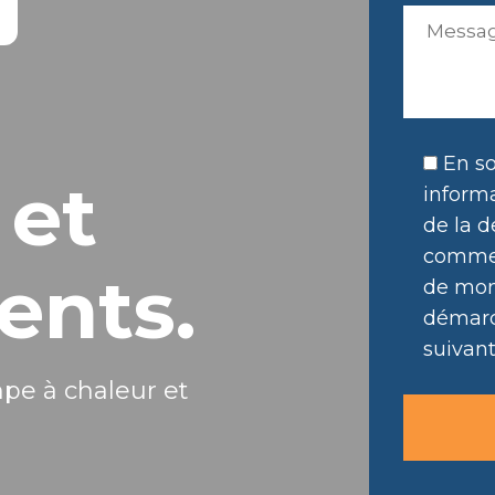
En so
 et
informa
de la d
commer
ents.
de mon 
démarc
suivant
mpe à chaleur et