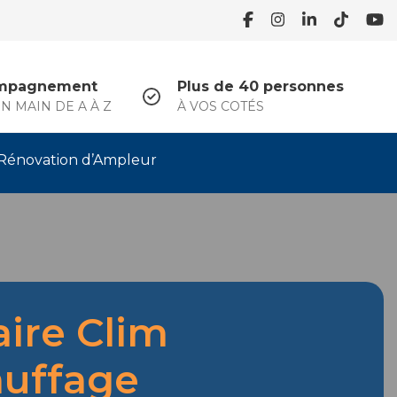
mpagnement
Plus de 40 personnes
N MAIN DE A À Z
À VOS COTÉS
Rénovation d’Ampleur
aire Clim
uffage
.