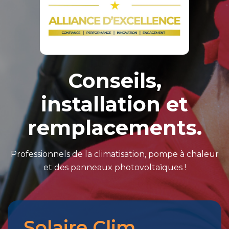
Conseils,
installation et
remplacements.
Professionnels de la climatisation, pompe à chaleur
et des panneaux photovoltaïques !
Solaire Clim
Merci