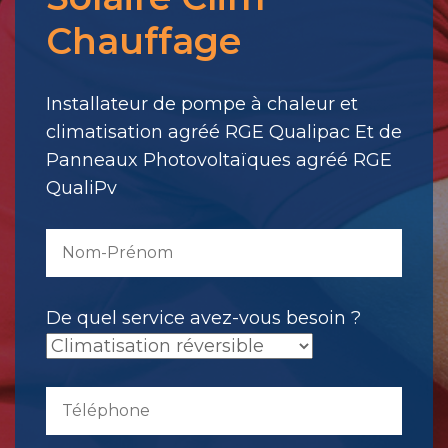
pour
Chauffage
votre
message.
Il
Installateur de pompe à chaleur et
a
climatisation agréé RGE Qualipac Et de
été
Panneaux Photovoltaïques agréé RGE
envoyé.
QualiPv
De quel service avez-vous besoin ?