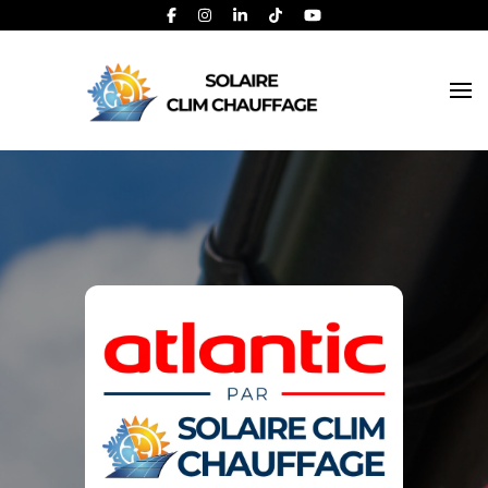
Solaire Clim Chauffage – Artisan RGE spécialiste Climatisation
Solaire Clim Chauffage
Pompe à Chaleur et Panneaux Photovoltaïques